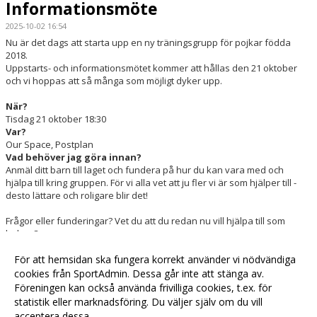
Informationsmöte
2025-10-02 16:54
Nu är det dags att starta upp en ny träningsgrupp för pojkar födda
2018.
Uppstarts- och informationsmötet kommer att hållas den 21 oktober
och vi hoppas att så många som möjligt dyker upp.
När?
Tisdag 21 oktober 18:30
Var?
Our Space, Postplan
Vad behöver jag göra innan?
Anmäl ditt barn till laget och fundera på hur du kan vara med och
hjälpa till kring gruppen. För vi alla vet att ju fler vi är som hjälper till -
desto lättare och roligare blir det!
Frågor eller funderingar? Vet du att du redan nu vill hjälpa till som
ledare?
Kontakta ungdomsansvarig Erik Lidell!
För att hemsidan ska fungera korrekt använder vi nödvändiga
erik@ljusdalbandy.se
cookies från SportAdmin. Dessa går inte att stänga av.
070-742 82 02
Föreningen kan också använda frivilliga cookies, t.ex. för
statistik eller marknadsföring. Du väljer själv om du vill
acceptera dessa.