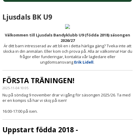
Ljusdals BK U9
Välkommen till Ljusdals Bandyklubb U9 (födda 2018) säsongen
2026/27
Är ditt barn intresserad av att bli en i detta härliga gäng? Tveka inte att
skicka in din anmälan. Eller kom och prova på. Alla är välkomna! Har du
frågor eller funderingar, kontakta vår lagledare eller
ungdomsansvarig
Erik Lidell
.
FÖRSTA TRÄNINGEN!
2025-11-04 10:05
Nu på söndag 9 november drar vi igång för säsongen 2025/26. Ta med
er en kompis så har vi skoj på isen!
16:00-17:00 på isen.
Uppstart födda 2018 -