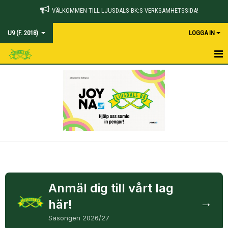
VÄLKOMMEN TILL LJUSDALS BK:S VERKSAMHETSSIDA!
U9 (F. 2018)
LOGGA IN
HEM
NYHETER
KALENDER
MATCHER
TRUPPEN
BILDGALLERI
Anmäl dig till vårt lag
→
här!
DOKUMENT
Säsongen 2026/27
KONTAKT