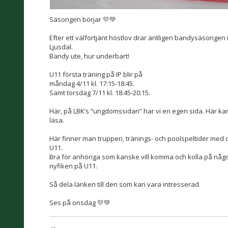
Säsongen börjar 💛💚
Efter ett välförtjänt höstlov drar äntligen bandysäsongen 
Ljusdal.
Bandy ute, hur underbart!
U11 första träning på IP blir på
måndag 4/11 kl. 17:15-18:45.
Samt torsdag 7/11 kl. 18:45-20:15.
Här, på LBK’s ”ungdomssidan” har vi en egen sida. Här ka
läsa.
Här finner man truppen, tränings- och poolspeltider med 
U11.
Bra för anhöriga som kanske vill komma och kolla på någon 
nyfiken på U11.
Så dela länken till den som kan vara intresserad.
Ses på onsdag 💛💚