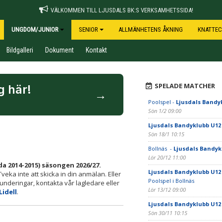
VÄLKOMMEN TILL LJUSDALS BK:S VERKSAMHETSSIDA!
UNGDOM/JUNIOR
SENIOR
ALLMÄNHETENS ÅKNING
KNATTEC
Bildgalleri
Dokument
Kontakt
SPELADE MATCHER
g här!
→
Poolspel -
Ljusdals Bandy
Sön 1/2 09:00
Ljusdals Bandyklubb U12
Sön 18/1 10:15
Bollnäs -
Ljusdals Bandyk
Lör 20/12 11:00
a 2014-2015) säsongen 2026/27.
Ljusdals Bandyklubb U12
Tveka inte att skicka in din anmälan. Eller
Poolspel i Bollnäs
underingar, kontakta vår lagledare eller
Lör 13/12 09:00
Lidell
.
Ljusdals Bandyklubb U12
Sön 30/11 10:15