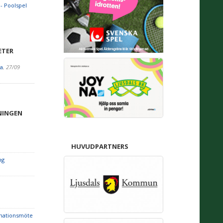
- Poolspel
ETER
a
, 27/09
NINGEN
HUVUDPARTNERS
ng
rmationsmöte