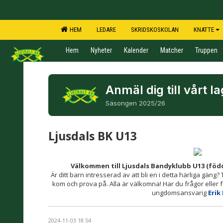
HEM
LEDARE
SKRIDSKOSKOLAN
KNATTE
Hem
Nyheter
Kalender
Matcher
Truppen
Anmäl dig till vårt la
Säsongen 2025/26
Ljusdals BK U13
Välkommen till Ljusdals Bandyklubb U13
(född
Är ditt barn intresserad av att bli en i detta härliga gäng? 
kom och prova på. Alla är välkomna! Har du frågor eller f
ungdomsansvarig
Erik 
2024-11-03 18:54