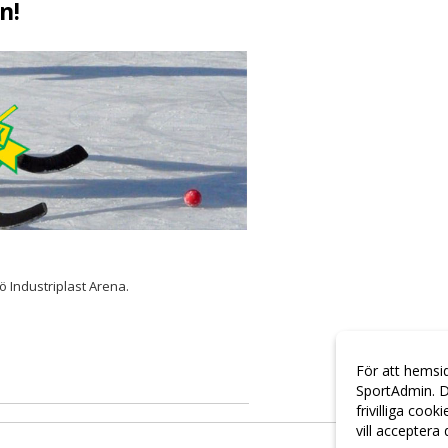
n!
ö Industriplast Arena.
För att hemsi
SportAdmin. D
frivilliga cook
vill acceptera