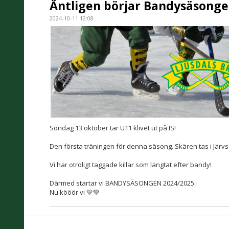
Äntligen börjar Bandysäsonge
2024-10-11 12:08
Söndag 13 oktober tar U11 klivet ut på IS!
Den första träningen för denna säsong. Skären tas i Järvs
Vi har otroligt taggade killar som längtat efter bandy!
Därmed startar vi BANDYSÄSONGEN 2024/2025.
Nu kööör vi 💛💚