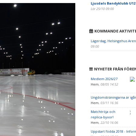
Ljusdals Bandyklubb U12
Lör 25/10 09:00
KOMMANDE AKTIVIT
Lägerdag, Helsingehus Aren
09:00
NYHETER FRÅN FÖRE
Medlem 2026/27
Hem
,
08/05 14:52
Ungdomsträningarna är igå
Hem
,
03/11 16:36
Matchtröja och
replica-byxor!
Hem
,
22/10 16:06
Uppstart födda 2018 - Info