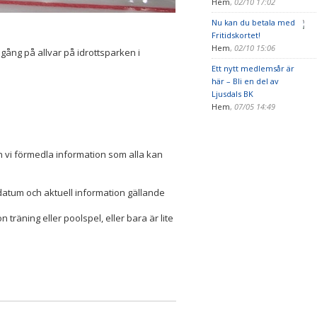
Hem
,
02/10 17:02
Nu kan du betala med
Fritidskortet!
Hem
,
02/10 15:06
igång på allvar på idrottsparken i
Ett nytt medlemsår är
här – Bli en del av
Ljusdals BK
Hem
,
07/05 14:49
n vi förmedla information som alla kan
datum och aktuell information gällande
träning eller poolspel, eller bara är lite