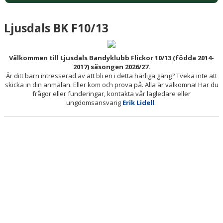
Ljusdals BK F10/13
Välkommen till Ljusdals Bandyklubb Flickor 10/13 (födda 2014-
2017) säsongen 2026/27.
Är ditt barn intresserad av att bli en i detta härliga gäng? Tveka inte att
skicka in din anmälan. Eller kom och prova på. Alla är välkomna! Har du
frågor eller funderingar, kontakta vår lagledare eller
ungdomsansvarig
Erik Lidell
.