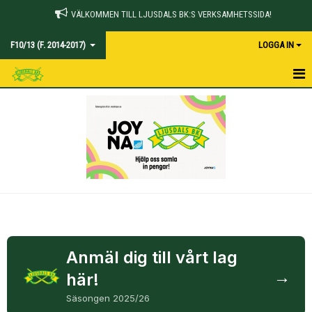
VÄLKOMMEN TILL LJUSDALS BK:S VERKSAMHETSSIDA!
F10/13 (F. 2014-2017)
LOGGA IN
HEM
NYHETER
KALENDER
MATCHER
TRUPPEN
BILDGALLERI
Anmäl dig till vårt lag
→
här!
DOKUMENT
Säsongen 2025/26
KONTAKT