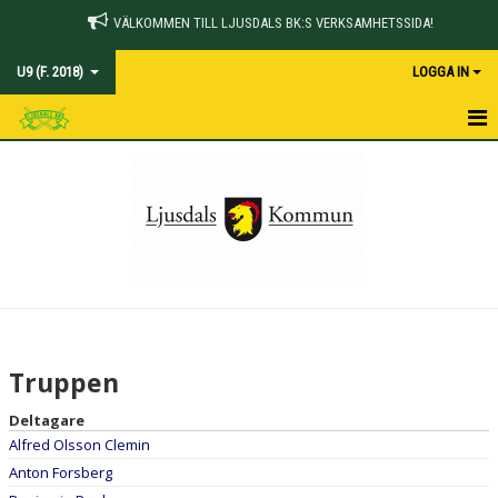
VÄLKOMMEN TILL LJUSDALS BK:S VERKSAMHETSSIDA!
U9 (F. 2018)
LOGGA IN
HEM
NYHETER
KALENDER
MATCHER
TRUPPEN
Truppen
BILDGALLERI
Deltagare
Alfred Olsson Clemin
DOKUMENT
Anton Forsberg
KONTAKT