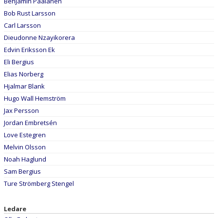
Benjamin Paalanen
Bob Rust Larsson
Carl Larsson
Dieudonne Nzayikorera
Edvin Eriksson Ek
Eli Bergius
Elias Norberg
Hjalmar Blank
Hugo Wall Hemström
Jax Persson
Jordan Embretsén
Love Estegren
Melvin Olsson
Noah Haglund
Sam Bergius
Ture Strömberg Stengel
Ledare