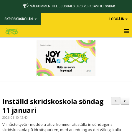
VÄLKOMMEN TILL LJUSDALS BK:S VERKSAMHETSSIDA!
SKRIDSKOSKOLAN
LOGGA IN
HEM
NYHETER
KALENDER
UTFLYKTER
BILDGALLERI
Inställd skridskoskola söndag
<
>
DOKUMENT
11 januari
2026-01-10 12:40
KONTAKT
Vi måste tyvärr meddela att vi kommer att ställa in söndagens
skridskoskola på Idrottsparken, med anledning av det väldigt kalla