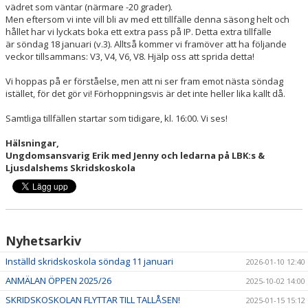
vädret som väntar (närmare -20 grader).
Men eftersom vi inte vill bli av med ett tillfälle denna säsong helt och
hållet har vi lyckats boka ett extra pass på IP. Detta extra tillfälle
är söndag 18 januari (v.3). Alltså kommer vi framöver att ha följande
veckor tillsammans: V3, V4, V6, V8. Hjälp oss att sprida detta!
Vi hoppas på er förståelse, men att ni ser fram emot nästa söndag
istället, för det gör vi! Förhoppningsvis är det inte heller lika kallt då.
Samtliga tillfällen startar som tidigare, kl. 16:00. Vi ses!
Hälsningar,
Ungdomsansvarig Erik med Jenny och ledarna på LBK:s &
Ljusdalshems Skridskoskola
Nyhetsarkiv
Inställd skridskoskola söndag 11 januari
2026-01-10 12:40
ANMÄLAN ÖPPEN 2025/26
2025-10-02 14:00
SKRIDSKOSKOLAN FLYTTAR TILL TALLÅSEN!
2025-01-15 15:12