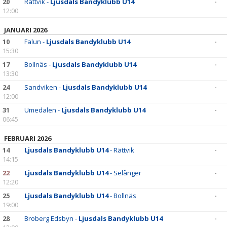
20
Rättvik -
Ljusdals Bandyklubb U14
-
12:00
JANUARI 2026
10
Falun -
Ljusdals Bandyklubb U14
-
15:30
17
Bollnäs -
Ljusdals Bandyklubb U14
-
13:30
24
Sandviken -
Ljusdals Bandyklubb U14
-
12:00
31
Umedalen -
Ljusdals Bandyklubb U14
-
06:45
FEBRUARI 2026
14
Ljusdals Bandyklubb U14
- Rättvik
-
14:15
22
Ljusdals Bandyklubb U14
- Selånger
-
12:20
25
Ljusdals Bandyklubb U14
- Bollnäs
-
19:00
28
Broberg Edsbyn -
Ljusdals Bandyklubb U14
-