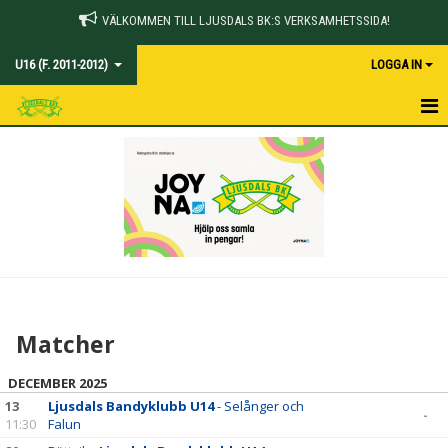
VÄLKOMMEN TILL LJUSDALS BK:S VERKSAMHETSSIDA!
U16 (F. 2011-2012)
LOGGA IN
HEM
NYHETER
KALENDER
MATCHER
TRUPPEN
Matcher
BILDGALLERI
DECEMBER 2025
DOKUMENT
13
Ljusdals Bandyklubb U14
- Selånger och
-
11:30
Falun
KONTAKT