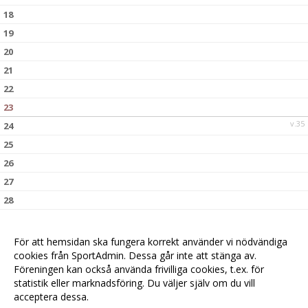
18
19
20
21
22
23
v.35
24
25
26
27
28
29
30
För att hemsidan ska fungera korrekt använder vi nödvändiga
v.36
cookies från SportAdmin. Dessa går inte att stänga av.
31
Föreningen kan också använda frivilliga cookies, t.ex. för
statistik eller marknadsföring. Du väljer själv om du vill
acceptera dessa.