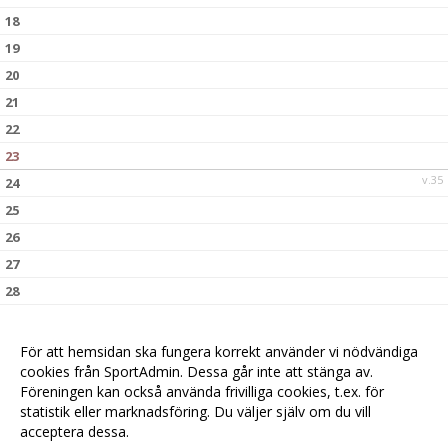
18
19
20
21
22
23
v.35
24
25
26
27
28
29
30
För att hemsidan ska fungera korrekt använder vi nödvändiga
v.36
cookies från SportAdmin. Dessa går inte att stänga av.
31
Föreningen kan också använda frivilliga cookies, t.ex. för
statistik eller marknadsföring. Du väljer själv om du vill
acceptera dessa.