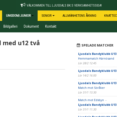
VÄLKOMMEN TILL LJUSDALS BK:S VERKSAMHETSSIDA!
UNGDOM/JUNIOR
SENIOR
ALLMÄNHETENS ÅKNING
KNATTEC
Bildgalleri
Dokument
Kontakt
l med u12 två
SPELADE MATCHER
Ljusdals Bandyklubb U13
Hemmamatch Härnösand
Lör 28/2 12:45
Ljusdals Bandyklubb U13
Lör 14/2 16:00
Ljusdals Bandyklubb U13
Match mot Söråker
Lör 31/1 13:30
Match mot Edsbyn -
Ljusdals Bandyklubb U13
Lör 31/1 11:30
Ljusdals Bandyklubb U13