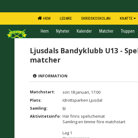
HEM
LEDARE
SKRIDSKOSKOLAN
KNATTE
Hem
Nyheter
Kalender
Matcher
Truppen
Ljusdals Bandyklubb U13 - Spe
matcher
INFORMATION
Matchstart:
sön 18 januari, 17:00
Plats:
Idrottsparken Ljusdal
Samling:
Ip
Aktivitetsinfo:
Här finns spelschemat
Samling en timme före matchstart
Lag 1